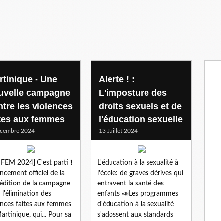
rtinique - Une
Alerte ! :
uvelle campagne
L'imposture des
ntre les violences
droits sexuels et de
ites aux femmes
l'éducation sexuelle
écembre 2024
13 Juillet 2024
FEM 2024] C'est parti ❗️
L'éducation à la sexualité à
ncement officiel de la
l'école: de graves dérives qui
édition de la campagne
entravent la santé des
 l'élimination des
enfants 📣Les programmes
ences faites aux femmes
d'éducation à la sexualité
artinique, qui... Pour sa
s'adossent aux standards