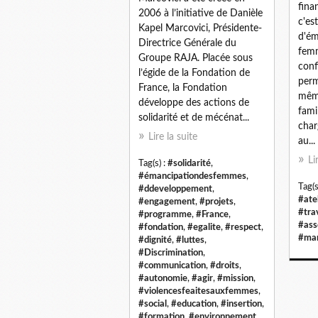
fina
2006 à l’initiative de Danièle
c'es
Kapel Marcovici, Présidente-
d'ém
Directrice Générale du
femm
Groupe RAJA. Placée sous
conf
l’égide de la Fondation de
perm
France, la Fondation
même
développe des actions de
fami
solidarité et de mécénat...
char
Lire la suite
au...
Li
Tag(s) :
#solidarité
,
#émancipationdesfemmes
,
Tag(s
#ddeveloppement
,
#ate
#engagement
,
#projets
,
#tra
#programme
,
#France
,
#ass
#fondation
,
#egalite
,
#respect
,
#mar
#dignité
,
#luttes
,
#Discrimination
,
#communication
,
#droits
,
#autonomie
,
#agir
,
#mission
,
#violencesfeaitesauxfemmes
,
#social
,
#education
,
#insertion
,
#formation
,
#environnement
,