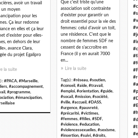
Que c'est triste qu'une
ncières, avoir un travail
#c
association soit contrainte
t un moyen
#s
d'exister pour garantir un
ancipation pour les
#v
droit essentiel pour la vie des
es. Ça leur redonne
#
femmes: celui d'avoir un toit,
iance en elles et ça leur
une résidence. C'est que le
#j
et d'exister pour elles-
nombre de femmes SDF ne
#i
s, en dehors de leur
cessent de s'accroître en
lle», avance Clara,
#
France (il y en aurait 7000
gée du projet Egalipro
#f
en...
#
Lire la suite
re la suite
#F
#r
Tag(s) :
#réseau
,
#soutien
,
) :
#PACA
,
#Marseille
,
#a
#conseil
,
#aide
,
#travail
,
liers
,
#accompagnement
,
#p
#emploi
,
#orientation
,
#guide
,
vail
,
#programme
,
#socail
,
#mission
,
#société
,
ociation
,
#émancipation
,
#D
#ville
,
#accueil
,
#DASS
,
seillaise
#
#urgence
,
#pauvreté
,
#
#précarité
,
#victimes
,
#femmes
,
#filles
,
#SDF
,
#d
#violence
,
#education
,
#t
#violencessexuelles
,
#sexisme
,
#
#insertion
,
#suivi
,
#droits
,