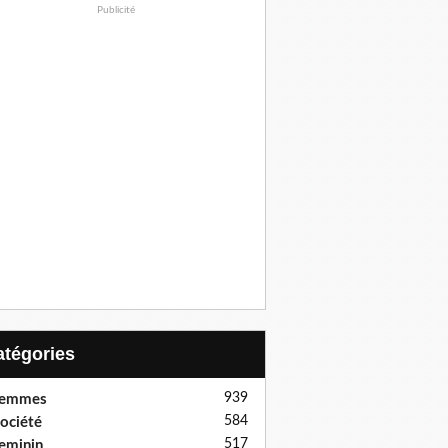
Publicité
Catégories
939
femmes
584
ociété
517
eminin