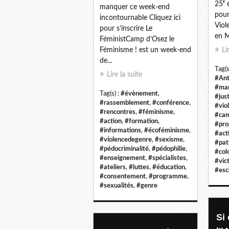
25ᵉ 
manquer ce week-end
pour
incontournable Cliquez ici
Viol
pour s’inscrire Le
en M
FéministCamp d’Osez le
Féminisme ! est un week-end
Li
de...
Tag(s
Lire la suite
#Ant
#mar
Tag(s) :
#évènement
,
#jus
#rassemblement
,
#conférence
,
#vio
#rencontres
,
#féminisme
,
#ca
#action
,
#formation
,
#pr
#informations
,
#écoféminisme
,
#act
#violencedegenre
,
#sexisme
,
#pat
#pédocriminalité
,
#pédophilie
,
#col
#enseignement
,
#spécialistes
,
#vic
#ateliers
,
#luttes
,
#éducation
,
#esc
#consentement
,
#programme
,
#sexualités
,
#genre
Si 