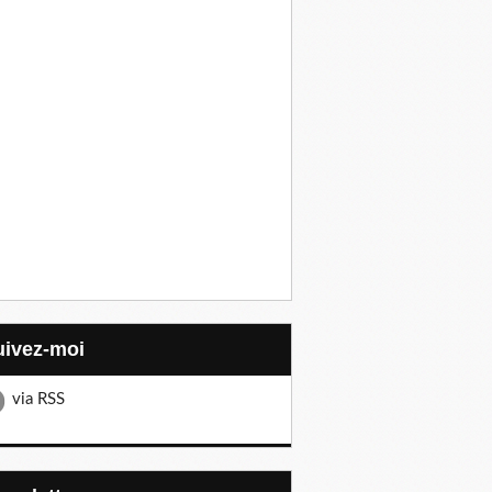
Suivez-moi
via RSS