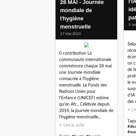
l'I
28 MAI - Journée
id
mondiale de
pat
l'hygiène
3 Ja
menstruelle
17 Mai 2023
Selo
réce
0 contribution La
écon
communauté internationale
on 
commémore chaque 28 mai
de f
une Journée mondiale
prof
consacrée à l'hygiène
le m
menstruelle. Le Fonds des
surp
Nations Unies pour
d'IA
l'Enfance (UNICEF) estime
des 
qu'en Afr... Célébrée depuis
Li
2014, la journée mondiale de
l'hygiène menstruelle...
Tag(s
Lire la suite
#dis
#num