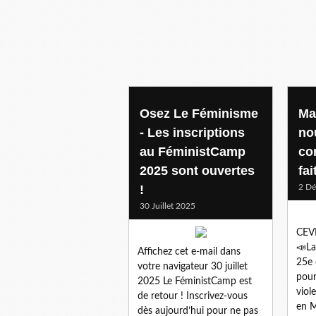
programme
Osez Le Féminisme
Ma
- Les inscriptions
no
au FéministCamp
co
2025 sont ouvertes
fa
!
2 D
30 Juillet 2025
CEVI
📣La
Affichez cet e-mail dans
25e 
votre navigateur 30 juillet
pour
2025 Le FéministCamp est
viol
de retour ! Inscrivez-vous
en M
dès aujourd’hui pour ne pas