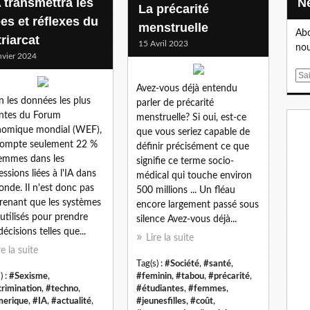
A transmettra les
La précarité
ées et réflexes du
menstruelle
Abo
riarcat
15 Avril 2023
nou
nvier 2024
E
Avez-vous déjà entendu
m
n les données les plus
parler de précarité
a
ntes du Forum
menstruelle? Si oui, est-ce
i
omique mondial (WEF),
que vous seriez capable de
l
compte seulement 22 %
définir précisément ce que
emmes dans les
signifie ce terme socio-
essions liées à l'IA dans
médical qui touche environ
onde. Il n'est donc pas
500 millions ... Un fléau
renant que les systèmes
encore largement passé sous
 utilisés pour prendre
silence Avez-vous déjà...
décisions telles que...
Lire la suite
re la suite
Tag(s) :
#Société
,
#santé
,
) :
#Sexisme
,
#feminin
,
#tabou
,
#précarité
,
crimination
,
#techno
,
#étudiantes
,
#femmes
,
erique
,
#IA
,
#actualité
,
#jeunesfilles
,
#coût
,