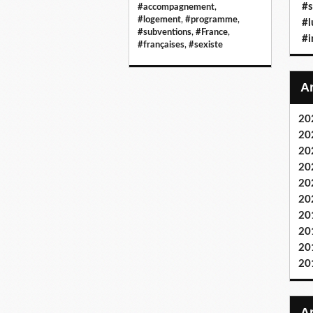
#s
#accompagnement
,
#logement
,
#programme
,
#l
#subventions
,
#France
,
#i
#françaises
,
#sexiste
20
20
20
20
20
20
20
20
20
20