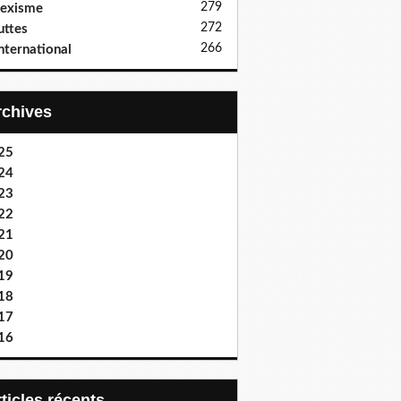
279
exisme
272
uttes
266
nternational
Archives
25
24
23
22
21
20
19
18
17
16
articles récents