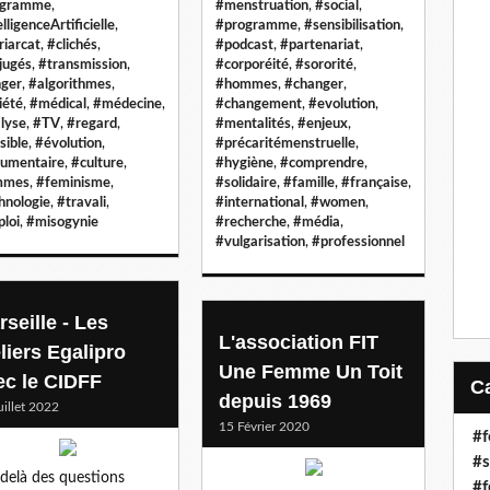
ogramme
,
#menstruation
,
#social
,
lligenceArtificielle
,
#programme
,
#sensibilisation
,
riarcat
,
#clichés
,
#podcast
,
#partenariat
,
jugés
,
#transmission
,
#corporéité
,
#sororité
,
ger
,
#algorithmes
,
#hommes
,
#changer
,
iété
,
#médical
,
#médecine
,
#changement
,
#evolution
,
lyse
,
#TV
,
#regard
,
#mentalités
,
#enjeux
,
sible
,
#évolution
,
#précaritémenstruelle
,
umentaire
,
#culture
,
#hygiène
,
#comprendre
,
mmes
,
#feminisme
,
#solidaire
,
#famille
,
#française
,
hnologie
,
#travali
,
#international
,
#women
,
loi
,
#misogynie
#recherche
,
#média
,
#vulgarisation
,
#professionnel
seille - Les
L'association FIT
liers Egalipro
Une Femme Un Toit
ec le CIDFF
depuis 1969
uillet 2022
15 Février 2020
#
#s
delà des questions
#f