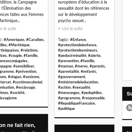
édition, la Campagne
européens d'éducation à la
 l'Élimination des
sexualité dont les références
ences faites aux Femmes
sur le développement
artinique...
psycho sexuel...
re la suite
Lire la suite
) :
#Ameriques
,
#Caraibes
,
Tag(s) :
#Enfance
,
illes
,
#Martinique
,
#protectiondelenfance
,
tiniquaises
,
#relations
,
#protectiondesmineurs
,
tices
,
#couple
,
#famille
,
#pedocirminalité
,
#alerte
,
lencesconjugales
,
#prevention
,
#famille
,
mpagne
,
#sensibiliser
,
#maman
,
#meres
,
#parents
,
ogramme
,
#prévention
,
#parentalité
,
#enfants
,
ions
,
#slogan
,
#sexisme
,
#gouvernement
,
riarcat
,
#systèmecolonial
,
#ministeredeleducation
,
onisation
,
#esclavage
,
#action
,
#sexualité
,
times
,
#société
,
#mensonges
,
#pedophiles
,
lavagisme
#programme
,
#responsable
,
#RepubliqueFrancaise
,
#politique
on ne fait rien,