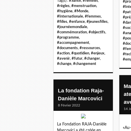
Tag(s) :
#Santé
,
#feminin
,
#pr
#règles
,
#menstruation
,
#Inte
#hygiène
,
#Monde
,
#pat
#Internationale
,
#femmes
,
#pré
#filles
,
#enfance
,
#jeunesfilles
,
#dan
#journéemondiale
,
#soc
#commémoration
,
#objectifs
,
#ana
#programme
,
#pos
#accompagnement
,
#doc
#documents
,
#ressources
,
#fe
#action
,
#quotidien
,
#enjeux
,
#tec
#avenir
,
#futur
,
#changer
,
#emp
#change
,
#changement
Mar
La fondation Raja-
ate
Danièle Marcovici
av
8 Février 2022
14 J
La Fondation RAJA-Danièle
«Au-
Marcovici a été créée en