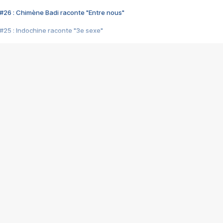
#26 : Chimène Badi raconte "Entre nous"
#25 : Indochine raconte "3e sexe"
#24 : Zaho raconte "C'est chelou"
#23 : Patrick Bruel raconte "Au café des délices"
#22 : Kyo raconte "Le chemin"
#21 : Nolwenn Leroy raconte "Cassé"
#20 : Patrick Hernandez raconte "Born to be alive"
#19 : Lorie raconte "Près de moi"
#18 : Michael Jones raconte "A nos actes manqués" (avec Jean-Jacque
#17 : Khaled raconte "Aïcha"
#16 : Corneille raconte "Parce qu'on vient de loin"
#15 : Indochine raconte "L'aventurier"