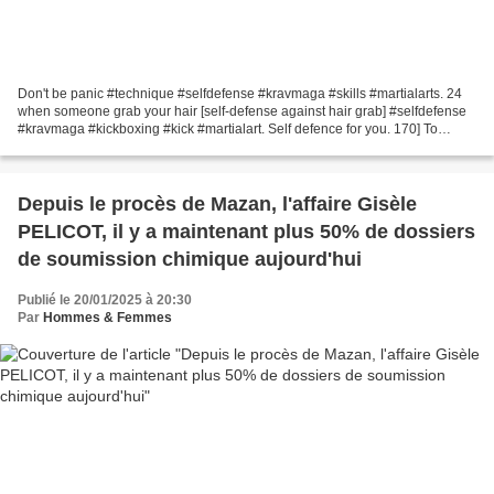
Don't be panic #technique #selfdefense #kravmaga #skills #martialarts. 24
when someone grab your hair [self-defense against hair grab] #selfdefense
#kravmaga #kickboxing #kick #martialart. Self defence for you. 170] To
control be grabbed shirt [THAO SELF...
Depuis le procès de Mazan, l'affaire Gisèle
PELICOT, il y a maintenant plus 50% de dossiers
de soumission chimique aujourd'hui
Publié le 20/01/2025 à 20:30
Par
Hommes & Femmes