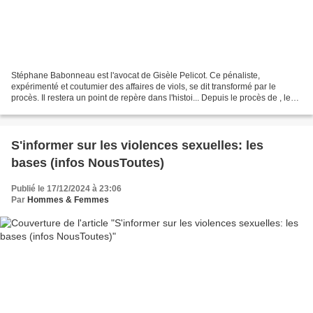
Stéphane Babonneau est l'avocat de Gisèle Pelicot. Ce pénaliste,
expérimenté et coutumier des affaires de viols, se dit transformé par le
procès. Il restera un point de repère dans l'histoi... Depuis le procès de , les
paroles de femmes victimes du viol...
S'informer sur les violences sexuelles: les
bases (infos NousToutes)
Publié le 17/12/2024 à 23:06
Par
Hommes & Femmes