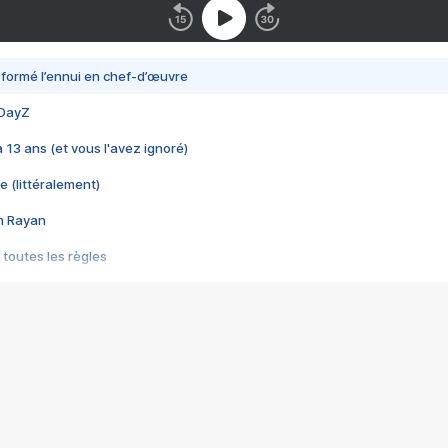
nsformé l’ennui en chef-d’œuvre
 DayZ
 a 13 ans (et vous l'avez ignoré)
e (littéralement)
im Rayan
 toutes les règles
s les jeux vidéo
us choquant de Rockstar ? - Le scandale BULLY
e plus moche de Steam
du RÊVE tourne au CAUCHEMAR
pendant 8 heures