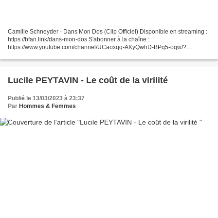
Camille Schneyder - Dans Mon Dos (Clip Officiel) Disponible en streaming :
https://bfan.link/dans-mon-dos S'abonner à la chaîne :
https://www.youtube.com/channel/UCaoxqq-AKyQwhD-BPq5-oqw/?
sub_confirmation=1 PAROLES : J'm'étais promis (promis) De rester...
Lucile PEYTAVIN - Le coût de la virilité
Publié le 13/03/2023 à 23:37
Par
Hommes & Femmes