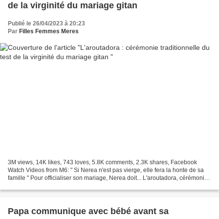
de la virginité du mariage gitan
Publié le 26/04/2023 à 20:23
Par
Filles Femmes Meres
3M views, 14K likes, 743 loves, 5.8K comments, 2.3K shares, Facebook
Watch Videos from M6: " Si Nerea n'est pas vierge, elle fera la honte de sa
famille " Pour officialiser son mariage, Nerea doit... L'aroutadora, cérémonie
du Panuelo ou du mouchoir La...
Papa communique avec bébé avant sa